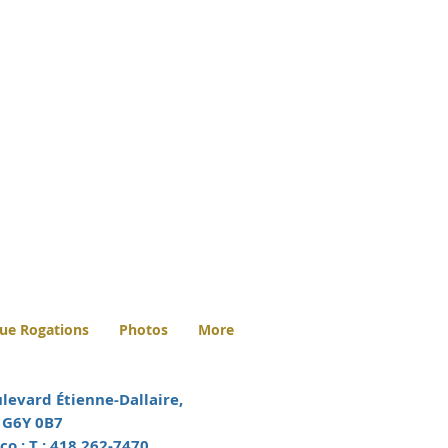
ue Rogations
Photos
More
levard Étienne-Dallaire,
C G6Y 0B7
co : T :
418 262-7470