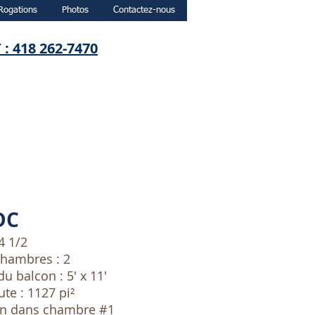
Rogations
Photos
Contactez-nous
 : 418 262-7470
DC
4 1/2
hambres : 2
 balcon : 5' x 11'
ute : 1127 pi²
in dans chambre #1