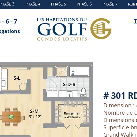
PHASE 3
PHASE 4
PHASE 5
PHASE 6
PHASE 7
Rue 
T
- 6 - 7
ogations
# 301 R
Dimension : 
Nombre de c
Dimensions du
Superficie br
Grand Walk-