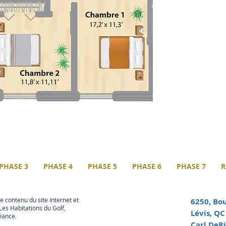
PHASE 3
PHASE 4
PHASE 5
PHASE 6
PHASE 7
R
le contenu du site Internet et
6250, Bou
Les Habitations du Golf,
Lévis, Q
éance.
Carl DeRi