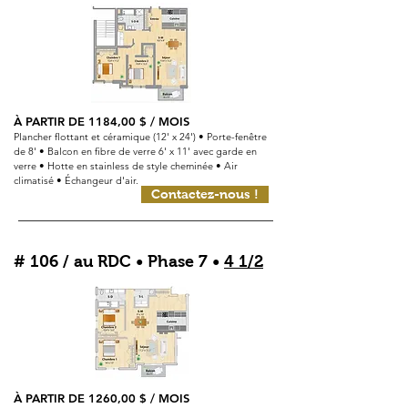
À PARTIR DE 1184,00 $ / MOIS
Plancher flottant et céramique (12' x 24') • Porte-fenêtre
de 8' • Balcon en fibre de verre 6' x 11' avec garde en
verre • Hotte en stainless de style cheminée • Air
climatisé • Échangeur d'air.
Contactez-nous !
# 106 / au RDC • Phase 7 •
4 1/2
À PARTIR DE
1260,00
$ / MOIS