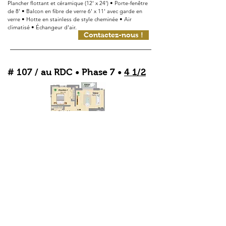
Plancher flottant et céramique (12' x 24') • Porte-fenêtre
de 8' • Balcon en fibre de verre 6' x 11' avec garde en
verre • Hotte en stainless de style cheminée • Air
climatisé • Échangeur d'air.
Contactez-nous !
# 107 / au RDC • Phase 7 •
4 1/2
À PARTIR DE
1275,00
$ / MOIS
Plancher flottant et céramique (12' x 24') • Porte-fenêtre
de 8' • Balcon en fibre de verre 6' x 11' avec garde en
verre • Hotte en stainless de style cheminée • Air
climatisé • Échangeur d'air.
Contactez-nous !
# 108 / au RDC • Phase 7 •
3 1/2